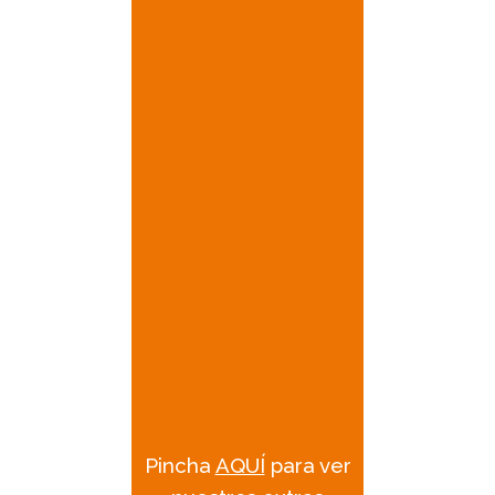
# Baño con ducha, WC y lavamanos
# Cocina
# Lavaplatos
# Refrigerador
# Calefacción
# Radio bluetooth
# Horno
FICHA TÉCNICA
# Toldo
# Portabicicletas
# Completamente equipada con Ropa de
cama y utensilios de cocina sin costo
adicional
# Fiat Ducato
Pincha
AQUÍ
para ver
# Combustible Diesel