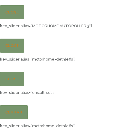
CLOSE
[rev_slider alias=”MOTORHOME AUTOROLLER 3″]
CLOSE
[rev_slider alias=”motorhome-dethleffs”]
CLOSE
[rev_slider alias=”cristall-sel”]
CERRAR
[rev_slider alias=”motorhome-dethleffs”]