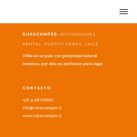
RUKACAMPER:
MOTORHOMES
RENTAL. PUERTO VARAS, CHILE
Chile es un país con potencial natural
inmenso, por ello es perfecto para viajar
CONTACTO
+56 9 98716681
info@rukacamper.cl
www.rukacamper.cl