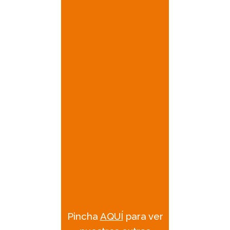
# Baño con ducha, WC y lavamanos
# Cocina
# Lavaplatos
# Refrigerador XL
# Calefacción
# Asientos conductor y copiloto giratorios
# Aire acondicionado
# Radio bluetooth
FICHA TÉCNICA
# Toldo
# Portabicicletas
# Completamente equipada con Ropa de
cama y utensilios de cocina sin costo
adicional
Pincha
AQUÍ
para ver